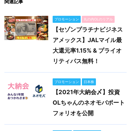
関連記事
プロモーション
丸の内OLのリアル
【セゾンプラチナビジネス
アメックス】JALマイル最
大還元率1.15% & プライオ
リティパス無料！
プロモーション
日本株
【2021年大納会〆】投資
OLちゃんのネオモバポート
フォリオを公開