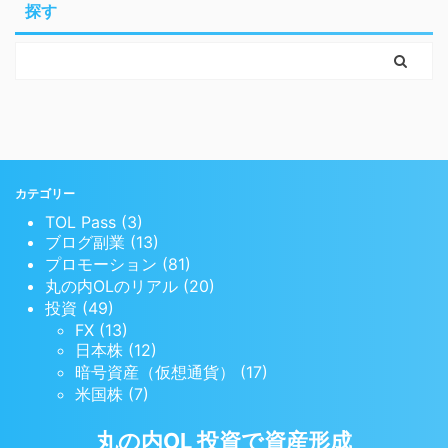
探す
カテゴリー
TOL Pass (3)
ブログ副業 (13)
プロモーション (81)
丸の内OLのリアル (20)
投資 (49)
FX (13)
日本株 (12)
暗号資産（仮想通貨） (17)
米国株 (7)
丸の内OL 投資で資産形成