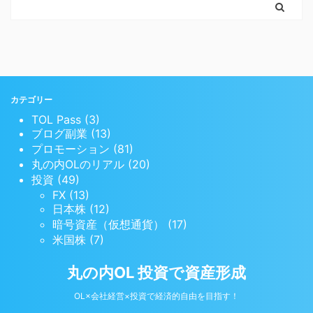
カテゴリー
TOL Pass (3)
ブログ副業 (13)
プロモーション (81)
丸の内OLのリアル (20)
投資 (49)
FX (13)
日本株 (12)
暗号資産（仮想通貨） (17)
米国株 (7)
丸の内OL 投資で資産形成
OL×会社経営×投資で経済的自由を目指す！