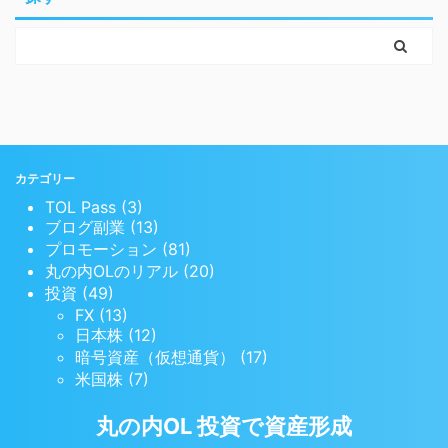
カテゴリー
TOL Pass (3)
ブログ副業 (13)
プロモーション (81)
丸の内OLのリアル (20)
投資 (49)
FX (13)
日本株 (12)
暗号資産（仮想通貨） (17)
米国株 (7)
丸の内OL 投資で資産形成