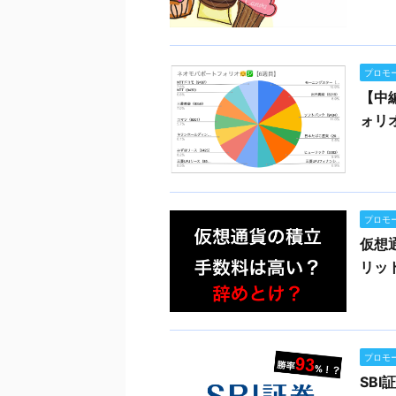
プロモ
【中
ォリ
プロモ
仮想
リッ
プロモ
SBI