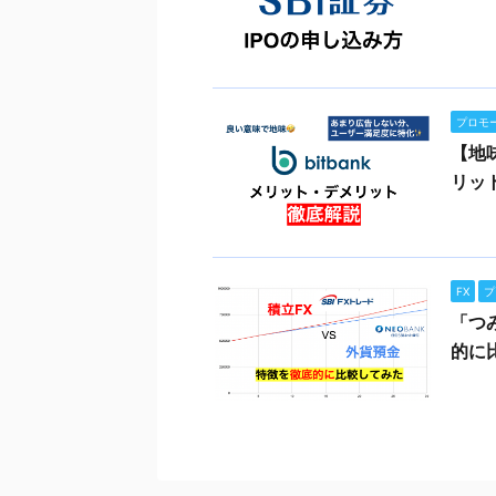
プロモ
【地
リッ
FX
プ
「つ
的に