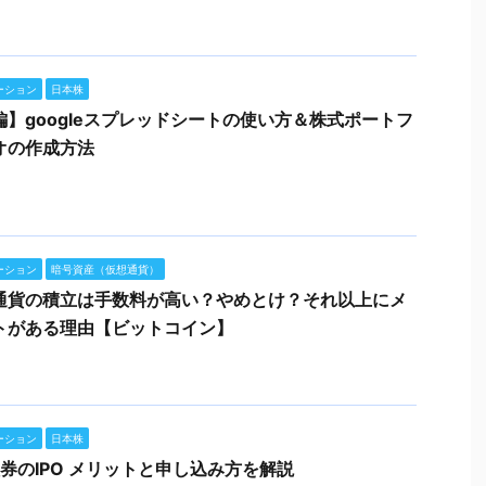
ーション
日本株
編】googleスプレッドシートの使い方＆株式ポートフ
オの作成方法
ーション
暗号資産（仮想通貨）
通貨の積立は手数料が高い？やめとけ？それ以上にメ
トがある理由【ビットコイン】
ーション
日本株
証券のIPO メリットと申し込み方を解説