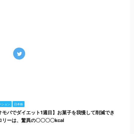
ーション
日本株
オモバでダイエット1週目】お菓子を我慢して削減でき
ロリーは、驚異の〇〇〇〇kcal