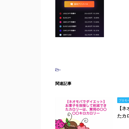
-
関連記事
プロモ
【ネ
たカ