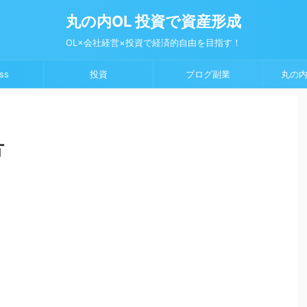
丸の内OL 投資で資産形成
OL×会社経営×投資で経済的自由を目指す！
ss
投資
ブログ副業
丸の内
方