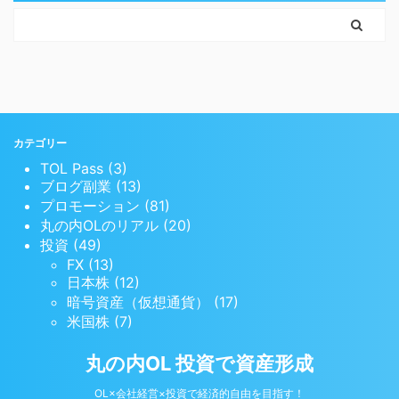
カテゴリー
TOL Pass (3)
ブログ副業 (13)
プロモーション (81)
丸の内OLのリアル (20)
投資 (49)
FX (13)
日本株 (12)
暗号資産（仮想通貨） (17)
米国株 (7)
丸の内OL 投資で資産形成
OL×会社経営×投資で経済的自由を目指す！