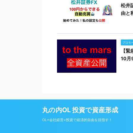
松井
由と
プロモ
【緊
10
丸の内OL 投資で資産形成
OL×会社経営×投資で経済的自由を目指す！