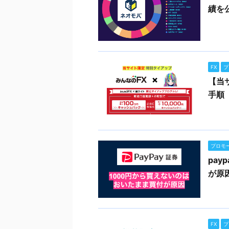
績を
FX
プ
【当
手順
プロモ
pa
が原
FX
プ