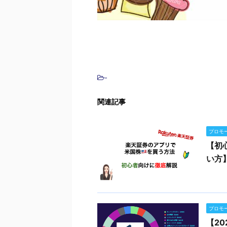
-
関連記事
プロモ
【初
い方
プロモ
【2