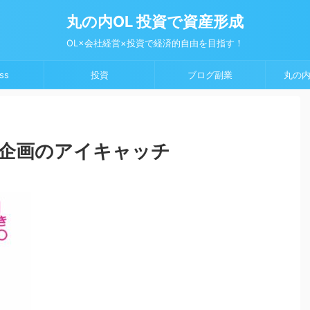
丸の内OL 投資で資産形成
OL×会社経営×投資で経済的自由を目指す！
ss
投資
ブログ副業
丸の内
企画のアイキャッチ