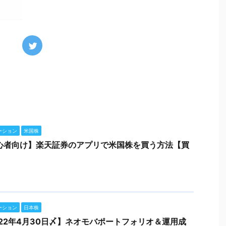
ーション
米国株
心者向け】楽天証券のアプリで米国株を買う方法【買
】
ーション
日本株
022年4月30日〆】ネオモバポートフォリオ＆運用成