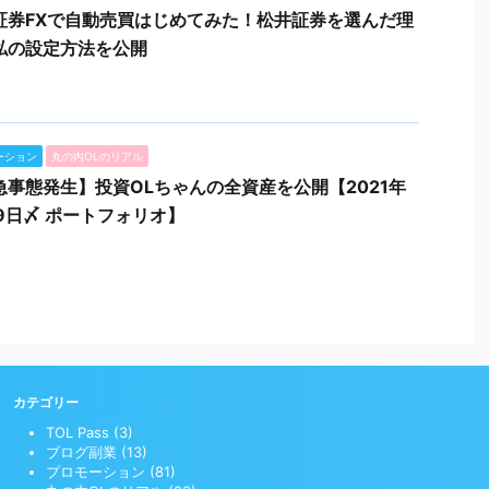
証券FXで自動売買はじめてみた！松井証券を選んだ理
私の設定方法を公開
ーション
丸の内OLのリアル
急事態発生】投資OLちゃんの全資産を公開【2021年
月9日〆 ポートフォリオ】
カテゴリー
TOL Pass (3)
ブログ副業 (13)
プロモーション (81)