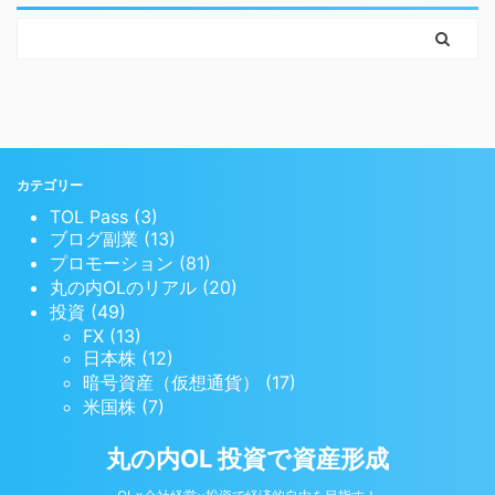
カテゴリー
TOL Pass (3)
ブログ副業 (13)
プロモーション (81)
丸の内OLのリアル (20)
投資 (49)
FX (13)
日本株 (12)
暗号資産（仮想通貨） (17)
米国株 (7)
丸の内OL 投資で資産形成