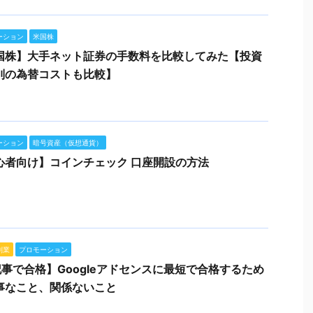
ーション
米国株
国株】大手ネット証券の手数料を比較してみた【投資
別の為替コストも比較】
ーション
暗号資産（仮想通貨）
心者向け】コインチェック 口座開設の方法
副業
プロモーション
記事で合格】Googleアドセンスに最短で合格するため
事なこと、関係ないこと