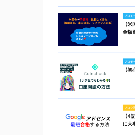
プロモ
【米
金額
プロモ
【初
ブログ
【4
に大