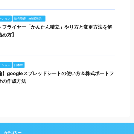
ーション
暗号資産（仮想通貨）
トフライヤー「かんたん積立」やり方と変更方法を解
始め方】
ーション
日本株
編】googleスプレッドシートの使い方＆株式ポートフ
オの作成方法
カテゴリー