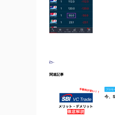
-
関連記事
プロモ
今、S