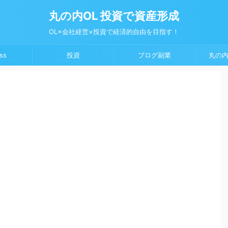
丸の内OL 投資で資産形成
OL×会社経営×投資で経済的自由を目指す！
ss
投資
ブログ副業
丸の内