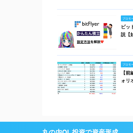
プロモ
ビッ
説【
プロモ
【前
ォリ
丸の内OL 投資で資産形成