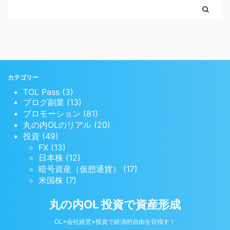
カテゴリー
TOL Pass (3)
ブログ副業 (13)
プロモーション (81)
丸の内OLのリアル (20)
投資 (49)
FX (13)
日本株 (12)
暗号資産（仮想通貨） (17)
米国株 (7)
丸の内OL 投資で資産形成
OL×会社経営×投資で経済的自由を目指す！