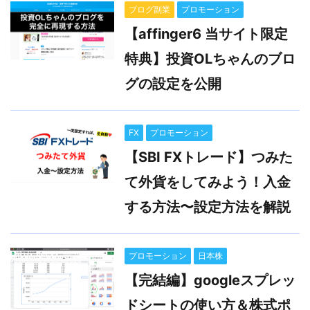
ブログ副業
プロモーション
【affinger6 当サイト限定
特典】投資OLちゃんのブロ
グの設定を公開
FX
プロモーション
【SBI FXトレード】つみた
て外貨をしてみよう！入金
する方法〜設定方法を解説
プロモーション
日本株
【完結編】googleスプレッ
ドシートの使い方＆株式ポ