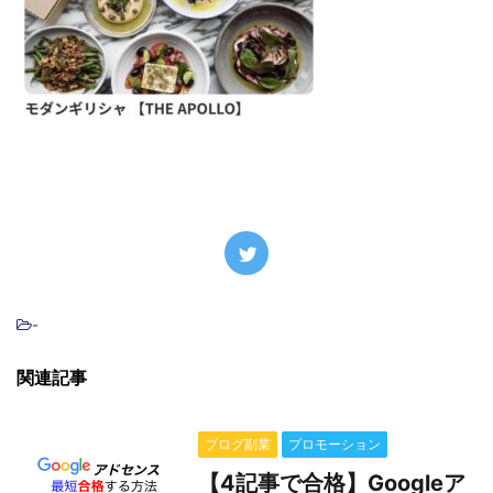
-
関連記事
ブログ副業
プロモーション
【4記事で合格】Googleア