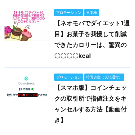
プロモーション
日本株
【ネオモバでダイエット1週
目】お菓子を我慢して削減
できたカロリーは、驚異の
〇〇〇〇kcal
プロモーション
暗号資産（仮想通貨）
【スマホ版】コインチェッ
クの取引所で指値注文をキ
ャンセルする方法【動画付
き】