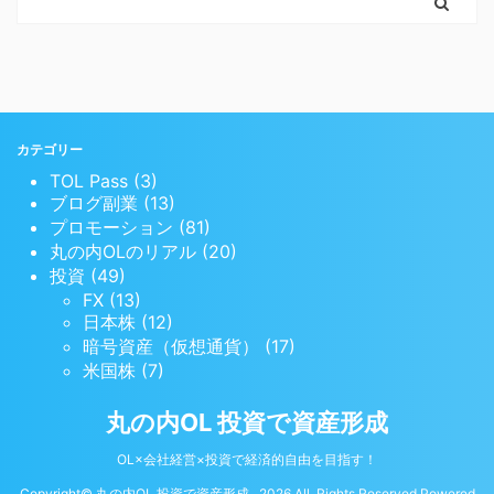
カテゴリー
TOL Pass (3)
ブログ副業 (13)
プロモーション (81)
丸の内OLのリアル (20)
投資 (49)
FX (13)
日本株 (12)
暗号資産（仮想通貨） (17)
米国株 (7)
丸の内OL 投資で資産形成
OL×会社経営×投資で経済的自由を目指す！
Copyright© 丸の内OL 投資で資産形成 , 2026 All Rights Reserved Powered