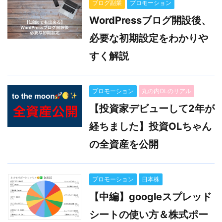
ブログ副業
プロモーション
WordPressブログ開設後、
必要な初期設定をわかりや
すく解説
プロモーション
丸の内OLのリアル
【投資家デビューして2年が
経ちました】投資OLちゃん
の全資産を公開
プロモーション
日本株
【中編】googleスプレッド
シートの使い方＆株式ポー