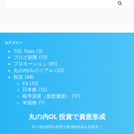
カテゴリー
TOL Pass (3)
ブログ副業 (13)
プロモーション (81)
丸の内OLのリアル (20)
投資 (49)
FX (13)
日本株 (12)
暗号資産（仮想通貨） (17)
米国株 (7)
丸の内OL 投資で資産形成
OL×会社経営×投資で経済的自由を目指す！