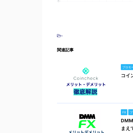
-
関連記事
プロモ
コイ
FX
プ
DM
まえ