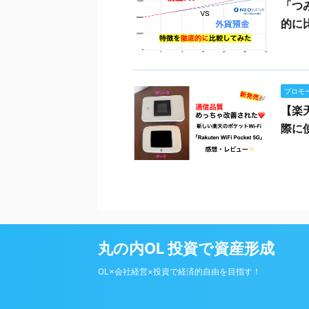
「つ
的に
プロモ
【楽
際に
丸の内OL 投資で資産形成
OL×会社経営×投資で経済的自由を目指す！