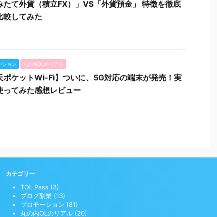
みたて外貨（積立FX）」VS「外貨預金」 特徴を徹底
比較してみた
ーション
丸の内OLのリアル
天ポケットWi-Fi】ついに、5G対応の端末が発売！実
使ってみた感想レビュー
カテゴリー
TOL Pass (3)
ブログ副業 (13)
プロモーション (81)
丸の内OLのリアル (20)