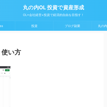
丸の内OL 投資で資産形成
OL×会社経営×投資で経済的自由を目指す！
ss
投資
ブログ副業
丸の内
 使い方