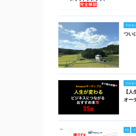
プロモ
つい
プロモ
【人
オー
FX
プ