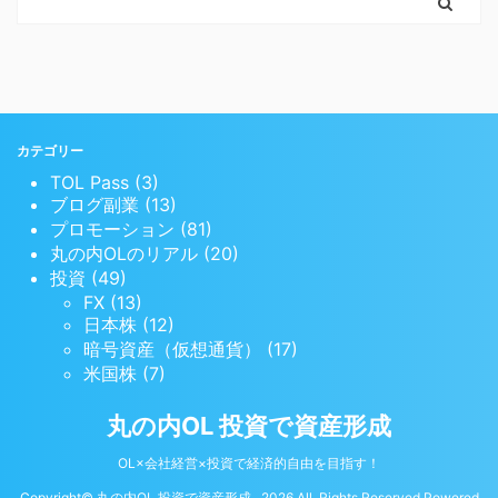
カテゴリー
TOL Pass (3)
ブログ副業 (13)
プロモーション (81)
丸の内OLのリアル (20)
投資 (49)
FX (13)
日本株 (12)
暗号資産（仮想通貨） (17)
米国株 (7)
丸の内OL 投資で資産形成
OL×会社経営×投資で経済的自由を目指す！
Copyright© 丸の内OL 投資で資産形成 , 2026 All Rights Reserved Powered