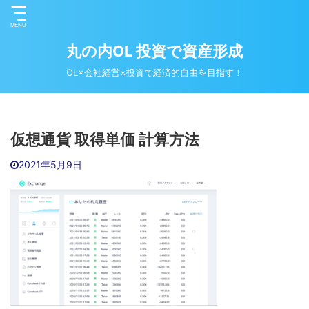
丸の内OL 投資で資産形成
OL×会社経営×投資で経済的自由を目指す！
仮想通貨 取得単価 計算方法
2021年5月9日