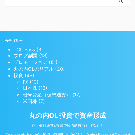
カテゴリー
TOL Pass (3)
ブログ副業 (13)
プロモーション (81)
丸の内OLのリアル (20)
投資 (49)
FX (13)
日本株 (12)
暗号資産（仮想通貨） (17)
米国株 (7)
丸の内OL 投資で資産形成
OL×会社経営×投資で経済的自由を目指す！
Copyright© 丸の内OL 投資で資産形成 , 2026 All Rights Reserved Powered