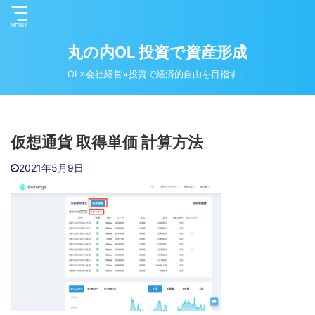
丸の内OL 投資で資産形成
OL×会社経営×投資で経済的自由を目指す！
仮想通貨 取得単価 計算方法
2021年5月9日