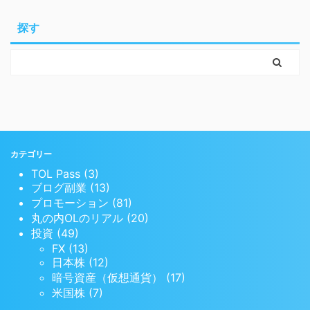
探す
カテゴリー
TOL Pass (3)
ブログ副業 (13)
プロモーション (81)
丸の内OLのリアル (20)
投資 (49)
FX (13)
日本株 (12)
暗号資産（仮想通貨） (17)
米国株 (7)