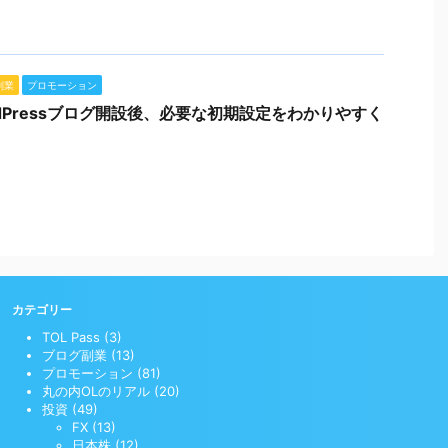
副業
プロモーション
rdPressブログ開設後、必要な初期設定をわかりやすく
カテゴリー
TOL Pass (3)
ブログ副業 (13)
プロモーション (81)
丸の内OLのリアル (20)
投資 (49)
FX (13)
日本株 (12)