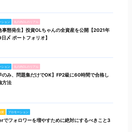
ーション
丸の内OLのリアル
急事態発生】投資OLちゃんの全資産を公開【2021年
月9日〆 ポートフォリオ】
ーション
丸の内OLのリアル
学のみ、問題集だけでOK】FP2級に60時間で合格し
強方法
副業
プロモーション
itterでフォロワーを増やすために絶対にするべきこと3