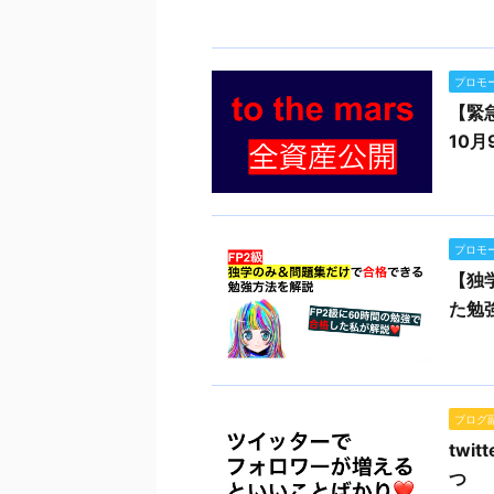
プロモ
【緊
10
プロモ
【独
た勉
ブログ
tw
つ