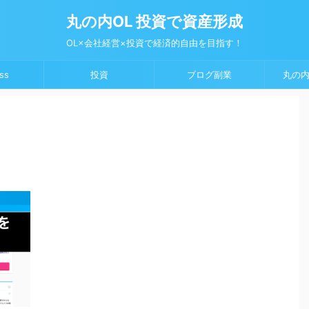
丸の内OL 投資で資産形成
OL×会社経営×投資で経済的自由を目指す！
ss
投資
ブログ副業
丸の内