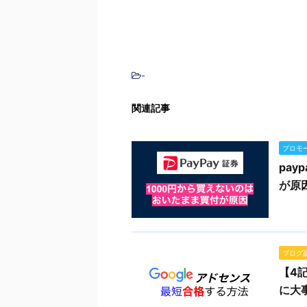
-
関連記事
プロモ
pa
が原
ブログ
【4
に大