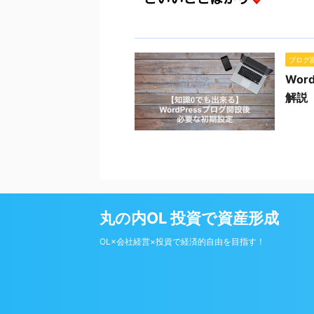
ブログ
Wo
解説
丸の内OL 投資で資産形成
OL×会社経営×投資で経済的自由を目指す！