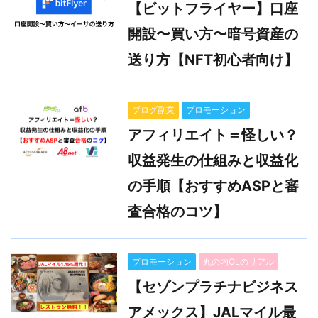
【ビットフライヤー】口座
開設〜買い方〜暗号資産の
送り方【NFT初心者向け】
ブログ副業
プロモーション
アフィリエイト＝怪しい？
収益発生の仕組みと収益化
の手順【おすすめASPと審
査合格のコツ】
プロモーション
丸の内OLのリアル
【セゾンプラチナビジネス
アメックス】JALマイル最