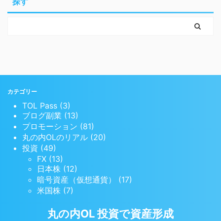
探す
カテゴリー
TOL Pass (3)
ブログ副業 (13)
プロモーション (81)
丸の内OLのリアル (20)
投資 (49)
FX (13)
日本株 (12)
暗号資産（仮想通貨） (17)
米国株 (7)
丸の内OL 投資で資産形成