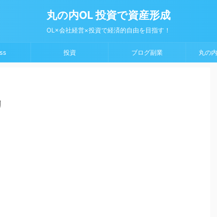
丸の内OL 投資で資産形成
OL×会社経営×投資で経済的自由を目指す！
ss
投資
ブログ副業
丸の内
リ