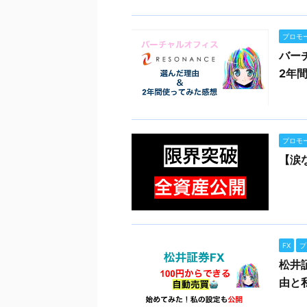
プロモ
バー
2年
プロモ
【涙
FX
プ
松井
由と