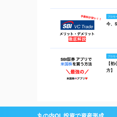
プロモ
今、S
プロモ
【初
方】
丸の内OL 投資で資産形成