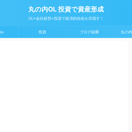
丸の内OL 投資で資産形成
OL×会社経営×投資で経済的自由を目指す！
ss
投資
ブログ副業
丸の内