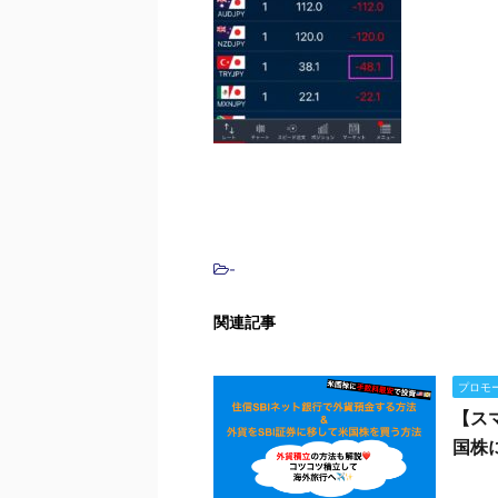
-
関連記事
プロモ
【ス
国株