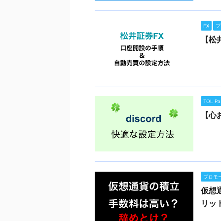
FX
プ
【松
TOL Pa
【心お
プロモ
仮想
リッ