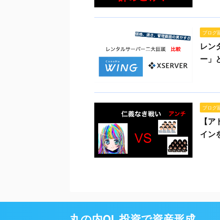
ブログ
レン
ー」
ブログ
【ア
イン
丸の内OL 投資で資産形成