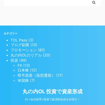
カテゴリー
TOL Pass (3)
ブログ副業 (13)
プロモーション (81)
丸の内OLのリアル (20)
投資 (49)
FX (13)
日本株 (12)
暗号資産（仮想通貨） (17)
米国株 (7)
丸の内OL 投資で資産形成
OL×会社経営×投資で経済的自由を目指す！